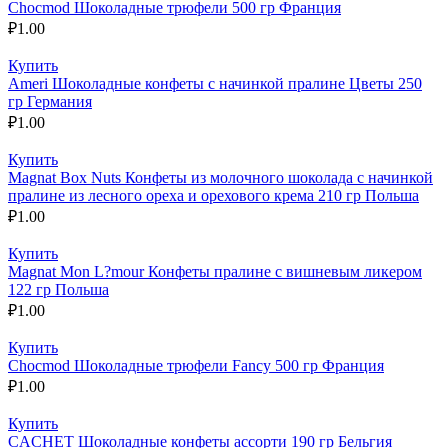
Chocmod Шоколадные трюфели 500 гр Франция
₽
1.00
Купить
Ameri Шоколадные конфеты с начинкой пралине Цветы 250
гр Германия
₽
1.00
Купить
Magnat Box Nuts Конфеты из молочного шоколада с начинкой
пралине из лесного ореха и орехового крема 210 гр Польша
₽
1.00
Купить
Magnat Mon L?mour Конфеты пралине с вишневым ликером
122 гр Польша
₽
1.00
Купить
Chocmod Шоколадные трюфели Fancy 500 гр Франция
₽
1.00
Купить
CACHET Шоколадные конфеты ассорти 190 гр Бельгия