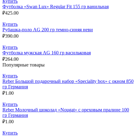
Купить
Футболка «Swan Lux» Regular Fit 155 гр ванильная
₽
425.00
Купить
Рубашка-поло AG 200 гр темно-синяя неви
₽
390.00
Купить
Футболка мужская AG 160 гр васильковая
₽
264.00
Популярные товары
Купить
Reber Большой подарочный набор «Speciality box» с окном 850
гр Германия
₽
1.00
Купить
Reber Молочный шоколад «Nougat» с ореховым пралине 100
гр Германия
₽
1.00
Купить