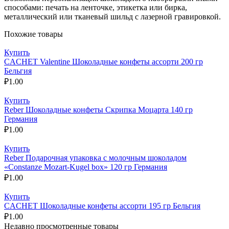
способами: печать на ленточке, этикетка или бирка,
металлический или тканевый шильд с лазерной гравировкой.
Похожие товары
Купить
CACHET Valentine Шоколадные конфеты ассорти 200 гр
Бельгия
₽
1.00
Купить
Reber Шоколадные конфеты Скрипка Моцарта 140 гр
Германия
₽
1.00
Купить
Reber Подарочная упаковка с молочным шоколадом
«Constanze Mozart-Kugel box» 120 гр Германия
₽
1.00
Купить
CACHET Шоколадные конфеты ассорти 195 гр Бельгия
₽
1.00
Недавно просмотренные товары