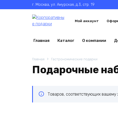
Перейти
г. Москва, ул. Амурская, д.3, стр. 19
к
содержанию
Мой аккаунт
Оформ
Главная
Каталог
О компании
Д
Главная
Гастрономические подарки
Подарочные на
Товаров, соответствующих вашему 