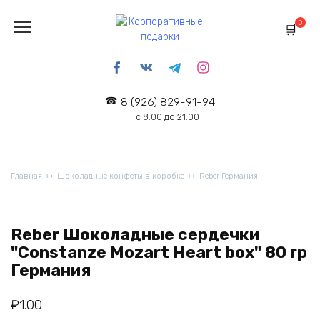
Перейти
к
0
содержанию
8 (926) 829-91-94
с 8:00 до 21:00
Главная
Шоколадные конфеты в коробке
Reber Германия
Reber Шоколадные сердечки
"Constanze Mozart Heart box" 80 гр
Германия
₽
1.00