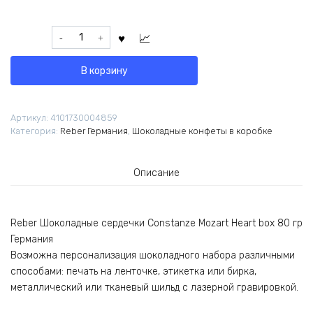
Количество
товара
Reber
В корзину
Шоколадные
сердечки
"Constanze
Артикул:
4101730004859
Mozart
Категория:
Reber Германия
,
Шоколадные конфеты в коробке
Heart
box"
80
Описание
гр
Германия
Reber Шоколадные сердечки Constanze Mozart Heart box 80 гр
Германия
Возможна персонализация шоколадного набора различными
способами: печать на ленточке, этикетка или бирка,
металлический или тканевый шильд с лазерной гравировкой.